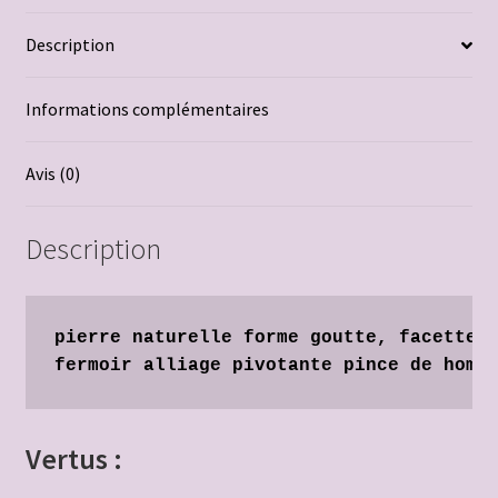
Panier
Description
Politique de confidentialité
Informations complémentaires
Politique de cookies
Avis (0)
Politique de cookies (UE)
Description
porte-clés Kronenbourg
Produits naturels aloe vera
pierre naturelle forme 
goutte, facette, 
Validation de la commande
Vertus :