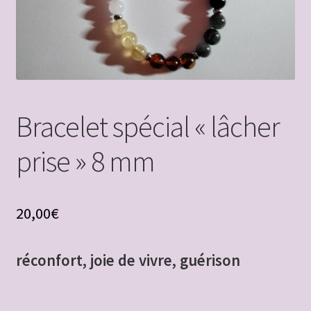
être
Boutique
Bracelets bois et pierres naturelles
Bracelet spécial « lâcher
Choix des tailles
prise » 8 mm
Conditions Générales de Vente
Contact
20,00
€
Créatrice bijoux pierres naturelles – Mon histoire
réconfort, joie de vivre, guérison
Encens et fleur de vie
fils métalliques vernis