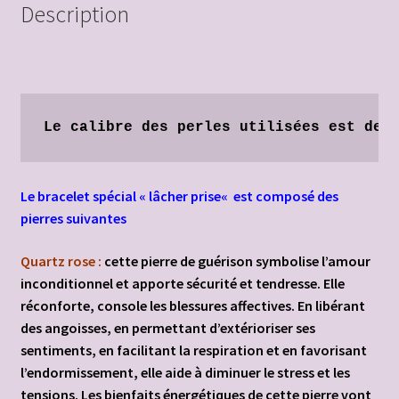
Description
Panier
Politique de confidentialité
Politique de cookies
Le calibre des perles utilisées est de 
Politique de cookies (UE)
Le bracelet spécial « lâcher prise
«
est composé des
porte-clés Kronenbourg
pierres suivantes
Quartz rose :
cette pierre de guérison symbolise l’amour
Produits naturels aloe vera
inconditionnel et apporte sécurité et tendresse. Elle
réconforte, console les blessures affectives. En libérant
Validation de la commande
des angoisses, en permettant d’extérioriser ses
sentiments, en facilitant la respiration et en favorisant
l’endormissement, elle aide à diminuer le stress et les
tensions. Les bienfaits énergétiques de cette pierre vont