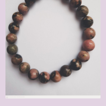
être
Boutique
Bracelets bois et pierres naturelles
Choix des tailles
Conditions Générales de Vente
Contact
Créatrice bijoux pierres naturelles – Mon histoire
Encens et fleur de vie
fils métalliques vernis