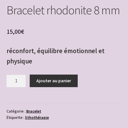
Bracelet rhodonite 8 mm
Frais d’expédition et délais de livraison
liste bracelets pierres naturelles
15,00
€
Liste des bracelets à thème par catégories
réconfort, équilibre émotionnel et
physique
Lithothérapie et bracelet chemin de vie
Mentions légales
quantité
Ajouter au panier
de
Mon compte
Bracelet
rhodonite
Nos sept chakras
8
Catégorie :
Bracelet
mm
Étiquette :
lithothérapie
Offre hôtesse réunion bijoux