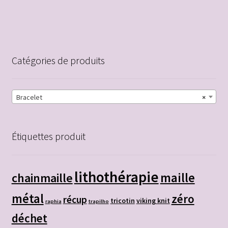
Catégories de produits
Bracelet
×
Étiquettes produit
lithothérapie
chainmaille
maille
métal
zéro
récup
tricotin
viking knit
raphia
trapilho
déchet