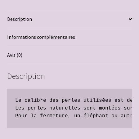
Panier
Description
Politique de confidentialité
Informations complémentaires
Politique de cookies
Avis (0)
Politique de cookies (UE)
Description
porte-clés Kronenbourg
Produits naturels aloe vera
Le calibre des perles utilisées est de 8
Validation de la commande
Les perles naturelles sont montées sur u
Pour la fermeture, un éléphant ou autre