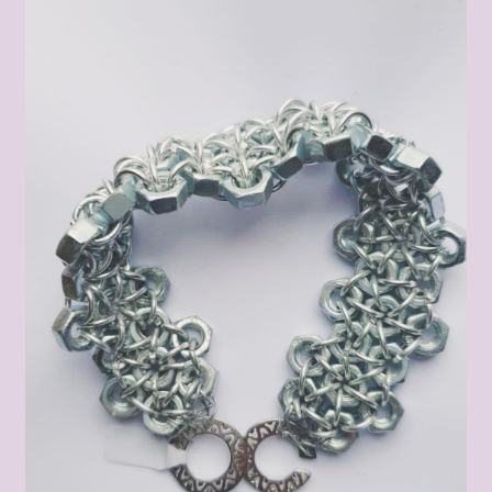
être
Boutique
Bracelets bois et pierres naturelles
Choix des tailles
Conditions Générales de Vente
Contact
Créatrice bijoux pierres naturelles – Mon histoire
Encens et fleur de vie
fils métalliques vernis