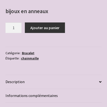
Panier
bijoux en
anneaux
Politique de confidentialité
quantité
Ajouter au panier
de
Politique de cookies
Bracelet
chainmaille
Politique de cookies (UE)
"boulons"
Catégorie :
Bracelet
couleur
porte-clés Kronenbourg
Étiquette :
chainmaille
argent
Produits naturels aloe vera
Description
Validation de la commande
Informations complémentaires